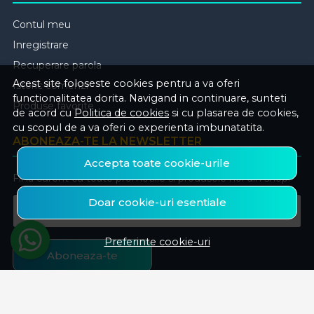
Contul meu
Inregistrare
Recuperare parola
Acest site foloseste cookies pentru a va oferi
Istoric comenzi
functionalitatea dorita. Navigand in continuare, sunteti
Produse favorite
de acord cu
Politica de cookies
si cu plasarea de cookies,
cu scopul de a va oferi o experienta imbunatatita.
ABONEAZA-TE LA NEWSLETTER
Accepta toate cookie-urile
Fii la curent cu toate promotiile si produsele noi din shop!
Doar cookie-uri esentiale
Email
Preferinte cookie-uri
Aboneaza-te