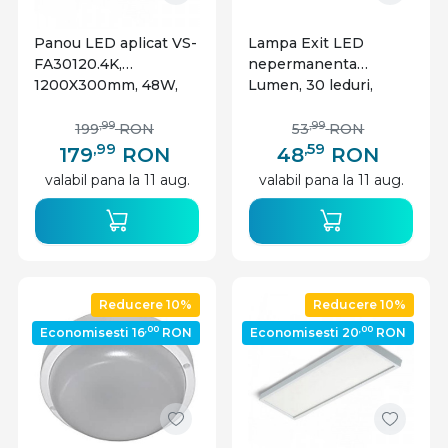
Panou LED aplicat VS-
Lampa Exit LED
FA30120.4K,
nepermanenta
1200X300mm, 48W,
Lumen, 30 leduri,
4800lm, lumina neutra,
IP20, autocolant inclus
alb, IP20, Vision
,99
,99
199
RON
53
RON
,99
,59
179
RON
48
RON
valabil pana la 11 aug.
valabil pana la 11 aug.
Reducere 10%
Reducere 10%
,00
,00
Economisesti 16
RON
Economisesti 20
RON