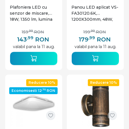
Plafoniera LED cu
Panou LED aplicat VS-
senzor de miscare,
FA30120.6K,
18W, 1350 lm, lumina
1200X300mm, 48W,
neutra, IP54, alba,
4800lm, lumina rece,
Lumen
alb, IP20, Vision
,99
,99
159
RON
199
RON
,99
,99
143
RON
179
RON
valabil pana la 11 aug.
valabil pana la 11 aug.
Reducere 10%
Reducere 10%
,70
Economisesti 12
RON