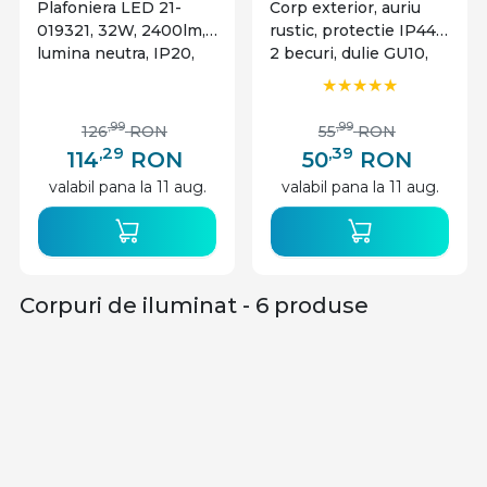
Plafoniera LED 21-
Corp exterior, auriu
019321, 32W, 2400lm,
rustic, protectie IP44,
lumina neutra, IP20,
2 becuri, dulie GU10,
alba, Lumen
Lumen
,99
,99
126
RON
55
RON
,29
,39
114
RON
50
RON
valabil pana la 11 aug.
valabil pana la 11 aug.
Corpuri de iluminat - 6 produse