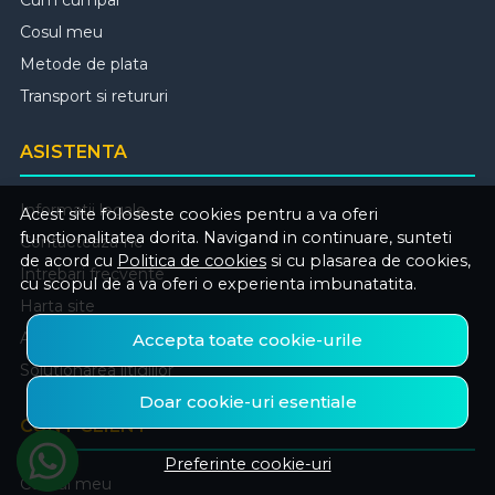
Cum cumpar
Cosul meu
Metode de plata
Transport si retururi
ASISTENTA
Informatii legale
Acest site foloseste cookies pentru a va oferi
functionalitatea dorita. Navigand in continuare, sunteti
Contacteaza-ne
de acord cu
Politica de cookies
si cu plasarea de cookies,
Intrebari frecvente
cu scopul de a va oferi o experienta imbunatatita.
Harta site
ANPC
Accepta toate cookie-urile
Solutionarea litigiilor
Doar cookie-uri esentiale
CONT CLIENT
Preferinte cookie-uri
Contul meu