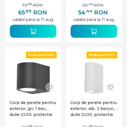
1160 lm, Braytron
,99
,49
72
RON
60
RON
,69
,44
65
RON
54
RON
valabil pana la 11 aug.
valabil pana la 11 aug.
Reducere 10%
Reducere 10%
Corp de perete pentru
Corp de perete pentru
exterior, gri, 1 bec,
exterior, alb, 2 becuri,
dulie GU10, protectie
dulie GU10, protectie
IP44, Braytron
IP44, Braytron
,49
,49