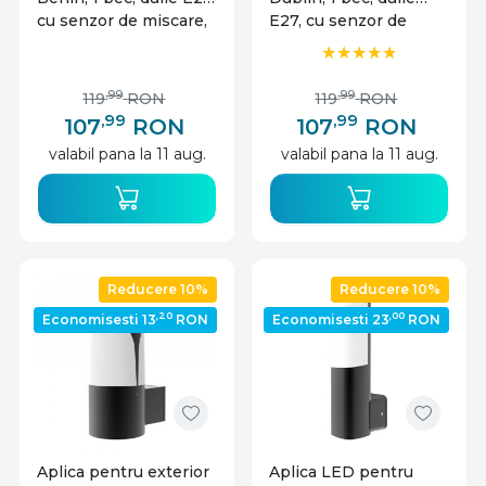
cu senzor de miscare,
E27, cu senzor de
alba, Braytron
miscare, alba, Braytron
,99
,99
119
RON
119
RON
,99
,99
107
RON
107
RON
valabil pana la 11 aug.
valabil pana la 11 aug.
Reducere 10%
Reducere 10%
,20
,00
Economisesti 13
RON
Economisesti 23
RON
Aplica pentru exterior
Aplica LED pentru