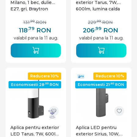
Milano, 1 bec, dulie
exterior Tarus, 7W,
E27, gri, Braytron
600lm, lumina calda
(3000K), gri, Braytron
,99
,99
131
RON
229
RON
,79
,99
118
RON
206
RON
valabil pana la 11 aug.
valabil pana la 11 aug.
Reducere 10%
Reducere 10%
,00
,60
Economisesti 28
RON
Economisesti 21
RON
Aplica pentru exterior
Aplica LED pentru
LED Tarus, 7W, 600lm,
exterior Sirius, 10W,