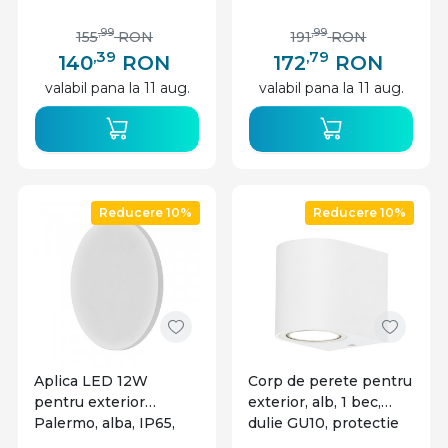
(3000K), gri, Braytron
(3000K), gri, Braytron
,99
,99
155
RON
191
RON
,39
,79
140
RON
172
RON
valabil pana la 11 aug.
valabil pana la 11 aug.
Reducere 10%
Reducere 10%
Aplica LED 12W
Corp de perete pentru
pentru exterior
exterior, alb, 1 bec,
Palermo, alba, IP65,
dulie GU10, protectie
lumina calda(3000 K),
IP44, Braytron