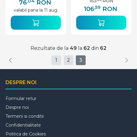
,04
163
RON
76
RON
,59
106
RON
valabil pana la 11 aug.
Rezultate de la
49
la
62
din
62
1
2
3
DESPRE NOI
Formular retur
Despre noi
Termeni si conditii
Confidentialitate
Politica de Cookies