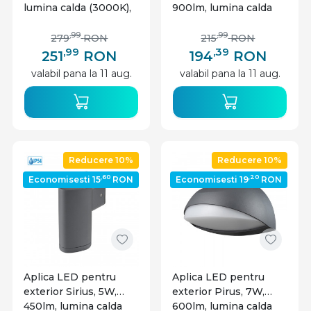
lumina calda (3000K),
900lm, lumina calda
cu senzor de miscare,
(3000K), gri, Braytron
gri, Braytron
,99
,99
279
RON
215
RON
,99
,39
251
RON
194
RON
valabil pana la 11 aug.
valabil pana la 11 aug.
Reducere 10%
Reducere 10%
,60
,20
Economisesti 15
RON
Economisesti 19
RON
Aplica LED pentru
Aplica LED pentru
exterior Sirius, 5W,
exterior Pirus, 7W,
450lm, lumina calda
600lm, lumina calda