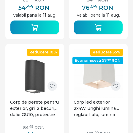
60
RON
84
RON
,44
,04
54
RON
76
RON
valabil pana la 11 aug.
valabil pana la 11 aug.
Reducere 10%
Reducere 35%
,40
Economisesti 57
RON
Corp de perete pentru
Corp led exterior
exterior, gri, 2 becuri,
2x4W, unghi lumina
dulie GU10, protectie
reglabil, alb, lumina
IP44, Braytron
calda, Kobi
,49
84
RON
,99