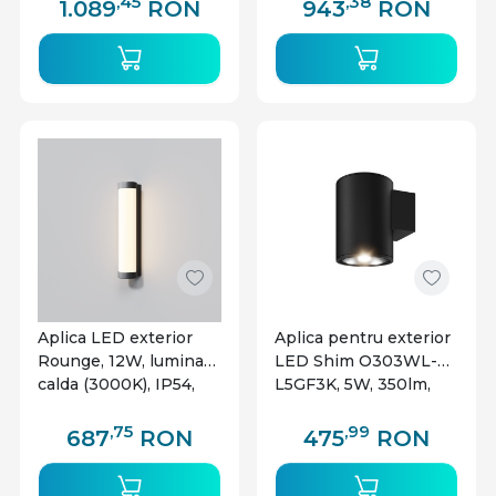
,45
,38
1.089
RON
943
RON
Aplica LED exterior
Aplica pentru exterior
Rounge, 12W, lumina
LED Shim O303WL-
calda (3000K), IP54,
L5GF3K, 5W, 350lm,
neagra, Maytoni
lumina calda, IP65,
grafit, Maytoni
,75
,99
687
RON
475
RON