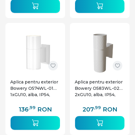
Aplica pentru exterior
Aplica pentru exterior
Bowery O574WL-01W,
Bowery O583WL-02W,
1xGU10, alba, IP54,
2xGU10, alba, IP54,
Maytoni
Maytoni
,99
,99
136
RON
207
RON