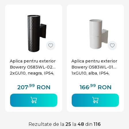
Aplica pentru exterior
Aplica pentru exterior
Bowery O583WL-02B,
Bowery O583WL-01W,
2xGU10, neagra, IP54,
1xGU10, alba, IP54,
Maytoni
Maytoni
,99
,99
207
RON
166
RON
Rezultate de la
25
la
48
din
116