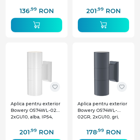
Maytoni
Maytoni
,99
,99
136
RON
201
RON
Aplica pentru exterior
Aplica pentru exterior
Bowery O574WL-02W,
Bowery O574WL-
2xGU10, alba, IP54,
02GR, 2xGU10, gri,
Maytoni
IP54, Maytoni
,99
,99
201
RON
178
RON