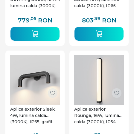
lumina calda (3000K),
calda (3000K), IP65,
IP65, neagra, Maytoni
neagra, Maytoni
,05
,39
779
RON
803
RON
Aplica exterior Sleek,
Aplica exterior
4W, lumina calda
Rounge, 16W, lumina
(3000K), IP65, grafit,
calda (3000K), IP54,
Maytoni
neagra, Maytoni