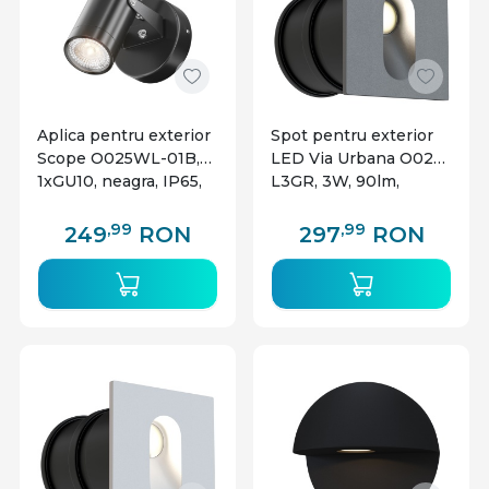
Aplica pentru exterior
Spot pentru exterior
Scope O025WL-01B,
LED Via Urbana O022-
1xGU10, neagra, IP65,
L3GR, 3W, 90lm,
Maytoni
lumina neutra, IP44,
gri, Maytoni
,99
,99
249
RON
297
RON