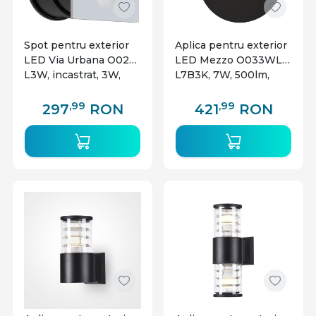
Spot pentru exterior
Aplica pentru exterior
LED Via Urbana O022-
LED Mezzo O033WL-
L3W, incastrat, 3W,
L7B3K, 7W, 500lm,
90lm, lumina neutra,
lumina calda, IP54,
IP44, alb, Maytoni
neagra, Maytoni
,99
,99
297
RON
421
RON